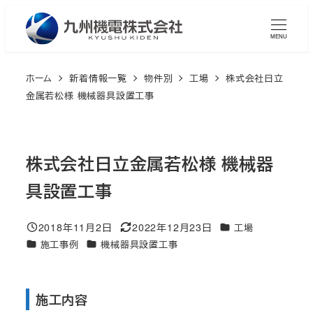
メ
イ
MENU
ン
コ
ホーム
新着情報一覧
物件別
工場
株式会社日立
ン
金属若松様 機械器具設置工事
テ
ン
ツ
株式会社日立金属若松様 機械器
へ
具設置工事
移
動
2018年11月2日
2022年12月23日
カテゴリー
工場
投稿日
更新日
カテゴリー
カテゴリー
施工事例
機械器具設置工事
施工内容