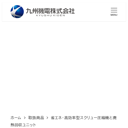
メ
イ
MENU
ン
コ
ン
テ
ン
省エネ・高効率型スクリュー
ツ
圧縮機と廃熱回収ユニット
へ
移
動
ホーム
取扱商品
省エネ・高効率型スクリュー圧縮機と廃
熱回収ユニット