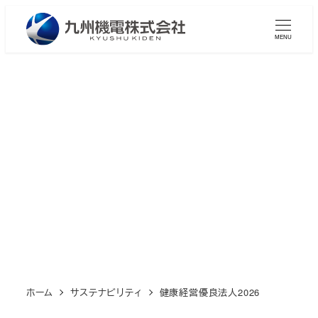
メ
イ
MENU
ン
コ
ン
テ
ン
健康経営優良法人2026
ツ
へ
移
動
ホーム
サステナビリティ
健康経営優良法人2026