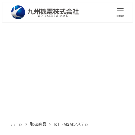
メ
イ
MENU
ン
コ
ン
テ
ン
IoT ・M2Mシステム
ツ
へ
移
動
ホーム
取扱商品
IoT ・M2Mシステム