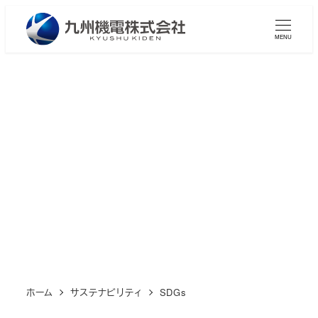
メ
イ
MENU
ン
コ
ン
テ
ン
SDGs
ツ
へ
移
動
ホーム
サステナビリティ
SDGs