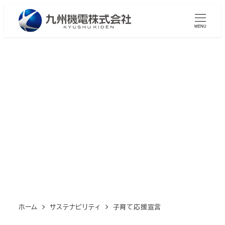
メ
イ
MENU
ン
コ
ン
テ
ン
子育て応援宣言
ツ
へ
移
動
ホーム
サステナビリティ
子育て応援宣言