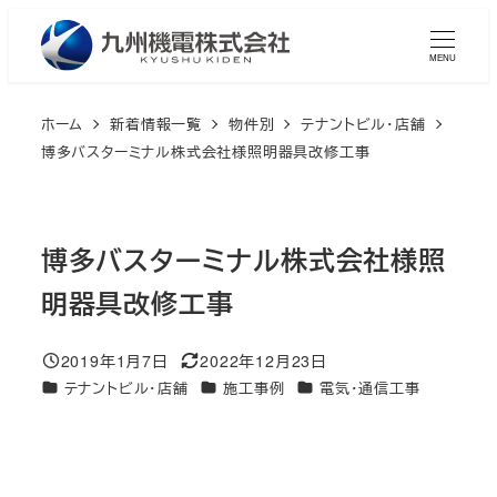
メ
イ
MENU
ン
コ
ホーム
新着情報一覧
物件別
テナントビル・店舗
ン
博多バスターミナル株式会社様照明器具改修工事
テ
ン
ツ
博多バスターミナル株式会社様照
へ
明器具改修工事
移
動
2019年1月7日
2022年12月23日
投稿日
更新日
カテゴリー
カテゴリー
カテゴリー
テナントビル・店舗
施工事例
電気・通信工事