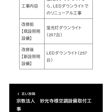
工事内容
ら、LEDダウンライトで
のリニューアル工事
改修前
蛍光灯ダウンライト
【既設照明
（257台）
設備】
改修後
LEDダウンライト（257
【新設照明
台）
設備】
古い投稿
宗教法人 妙光寺様空調設備取付工
事