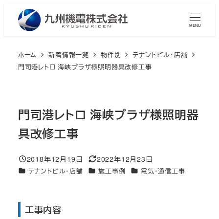
メ
イ
MENU
ン
コ
ホーム
新着情報一覧
物件別
テナントビル・店舗
ン
門司港レトロ 海峡プラザ様照明器具改修工事
テ
ン
ツ
門司港レトロ 海峡プラザ様照明器
へ
具改修工事
移
動
2018年12月19日
2022年12月23日
投稿日
更新日
カテゴリー
カテゴリー
カテゴリー
テナントビル・店舗
施工事例
電気・通信工事
工事内容