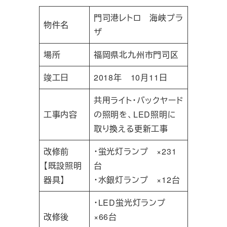
門司港レトロ 海峡プラ
物件名
ザ
場所
福岡県北九州市門司区
竣工日
2018年 10月11日
共用ライト・バックヤード
工事内容
の照明を、LED照明に
取り換える更新工事
改修前
・蛍光灯ランプ ×231
【既設照明
台
器具】
・水銀灯ランプ ×12台
・LED蛍光灯ランプ
改修後
×66台