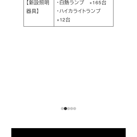
【新設照明
・白熱ランプ ×165台
器具】
・ハイカライトランプ
×12台