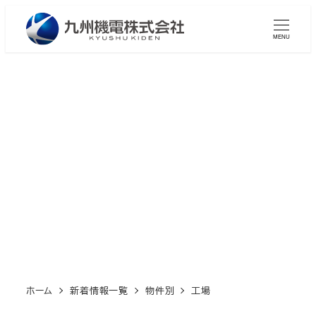
メ
イ
MENU
ン
コ
ン
テ
ン
工場
ツ
へ
移
動
ホーム
新着情報一覧
物件別
工場