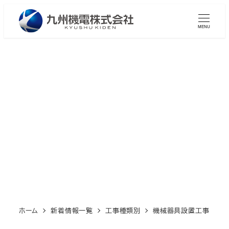
メ
イ
MENU
ン
コ
ン
テ
ン
機械器具設置工事
ツ
へ
移
動
ホーム
新着情報一覧
工事種類別
機械器具設置工事