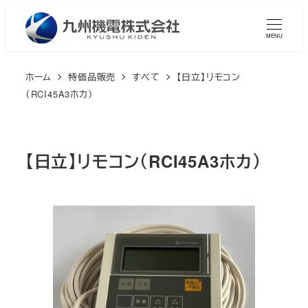
メ
イ
MENU
ン
コ
ホーム
特価品販売
すべて
【日立】リモコン
ン
（RCI45A3ホカ）
テ
ン
ツ
【日立】リモコン（RCI45A3ホカ）
へ
移
動