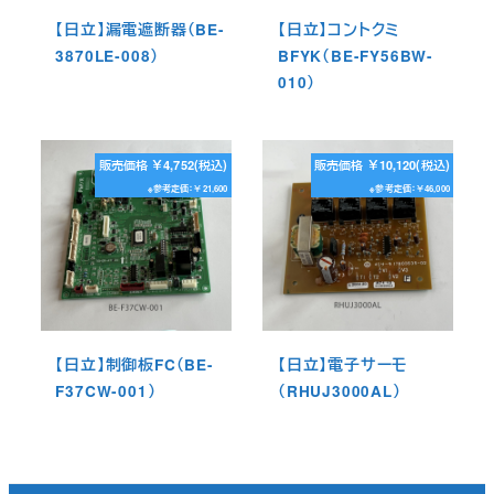
【日立】漏電遮断器（BE-
【日立】コントクミ
3870LE-008）
BFYK（BE-FY56BW-
010）
販売価格 ￥4,752(税込)
販売価格 ￥10,120(税込)
※参考定価：￥21,600
※参考定価：￥46,000
【日立】制御板FC（BE-
【日立】電子サーモ
F37CW-001）
（RHUJ3000AL）