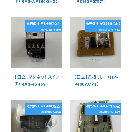
チ（RAS-AP160GH2）
（RCI45A3ホカ）
販売価格 ￥1,056(税込)
販売価格 ￥3,388(税込)
※参考定価：￥4,800
※参考定価：￥15,400
【日立】マグネットスイッ
【日立】逆相リレー（RP-
チ（RAS-45H5S）
P400ACV1）
販売価格 ￥1,430(税込)
販売価格 ￥3,432(税込)
※参考定価：￥6,500
※参考定価：￥15,600