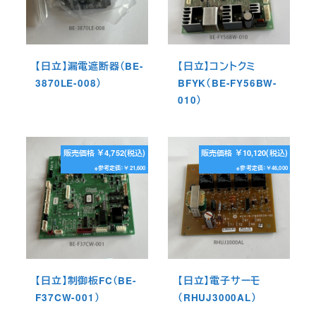
【日立】漏電遮断器（BE-
【日立】コントクミ
3870LE-008）
BFYK（BE-FY56BW-
010）
販売価格 ￥4,752(税込)
販売価格 ￥10,120(税込)
※参考定価：￥21,600
※参考定価：￥46,000
【日立】制御板FC（BE-
【日立】電子サーモ
F37CW-001）
（RHUJ3000AL）