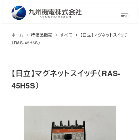
メ
イ
MENU
ン
コ
ホーム
特価品販売
すべて
【日立】マグネットスイッチ
ン
（RAS-45H5S）
テ
ン
ツ
【日立】マグネットスイッチ（RAS-
へ
45H5S）
移
動