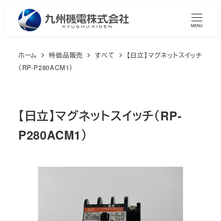
メ
イ
MENU
ン
コ
ホーム
特価品販売
すべて
【日立】マグネットスイッチ
ン
（RP-P280ACM1）
テ
ン
ツ
【日立】マグネットスイッチ（RP-
へ
P280ACM1）
移
動