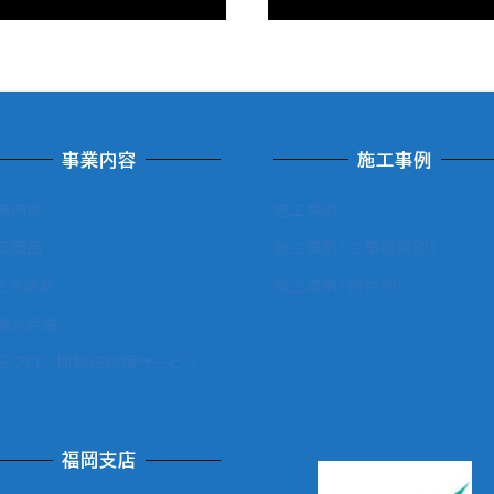
事業内容
施工事例
業内容
施工事例
扱商品
施工事例（工事種類別）
エネ診断
施工事例（物件別）
陽光発電
正フロン抑制法対策サービス
福岡支店