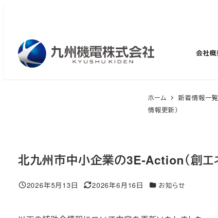
メ
イ
ン
コ
会社概
ン
テ
ン
ホーム
新着情報一
ツ
情報更新）
へ
移
動
北九州市中小企業の3E-Action（
2026年5月13日
2026年6月16日
カテゴリー
お知らせ
投稿日
更新日