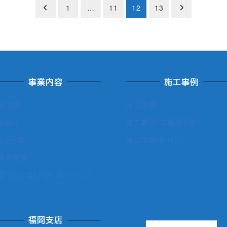
1
…
11
12
13
事業内容
施工事例
業内容
施工事例
扱商品
施工事例（工事種類別）
エネ診断
施工事例（物件別）
陽光発電
正フロン抑制法対策サービス
福岡支店