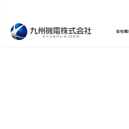
メ
イ
ン
コ
会社概
ン
テ
ン
ツ
へ
移
動