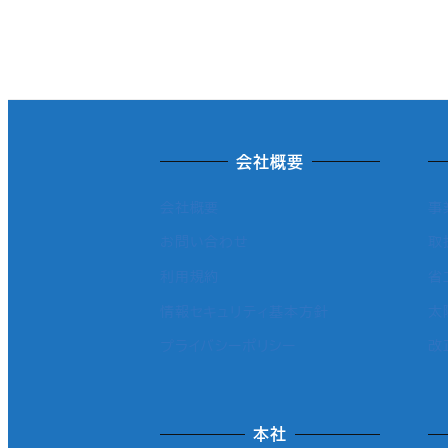
投
稿
の
ペ
会社概要
ー
会社概要
事
ジ
お問い合わせ
取
送
利用規約
省
り
情報セキュリティ基本方針
太
プライバシーポリシー
改
本社