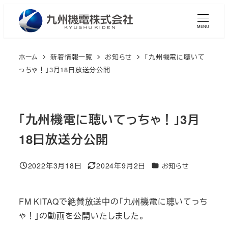
メ
イ
MENU
ン
コ
ホーム
新着情報一覧
お知らせ
「九州機電に聴いて
ン
っちゃ！」3月18日放送分公開
テ
ン
ツ
「九州機電に聴いてっちゃ！」3月
へ
18日放送分公開
移
動
2022年3月18日
2024年9月2日
カテゴリー
お知らせ
投稿日
更新日
FM KITAQで絶賛放送中の「九州機電に聴いてっち
ゃ！」の動画を公開いたしました。