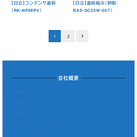
【日立】コンデンサ基板
【日立】基板組み（制御：
（RK-NP08PV）
RAS-SC25W-007）
投
1
2
稿
の
ペ
会社概要
ー
会社概要
ジ
お問い合わせ
送
利用規約
り
情報セキュリティ基本方針
プライバシーポリシー