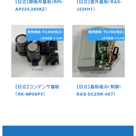
【日立】膨張弁基板（RPI-
【日立】室外基板（RAS-
AP224,280K2）
J224H1）
販売価格 ￥2,992(税込)
販売価格 ￥2,794(税込)
※参考定価：￥13,600
※参考定価：￥12,700
【日立】コンデンサ基板
【日立】基板組み（制御：
（RK-NP08PV）
RAS-SC25W-007）