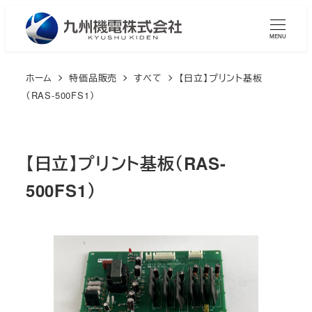
メ
イ
MENU
ン
コ
ホーム
特価品販売
すべて
【日立】プリント基板
ン
（RAS-500FS1）
テ
ン
ツ
【日立】プリント基板（RAS-
へ
500FS1）
移
動