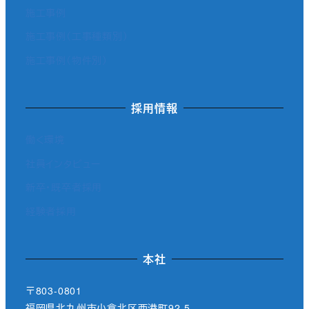
施工事例
施工事例（工事種類別）
施工事例（物件別）
採用情報
働く環境
社員インタビュー
新卒・既卒者採用
経験者採用
本社
〒803-0801
福岡県北九州市小倉北区西港町92-5