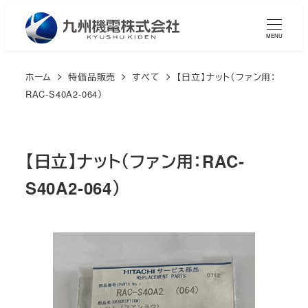
メ
イ
MENU
ン
コ
ホーム
特価品販売
すべて
【日立】ナット（ファン用：
ン
RAC-S40A2-064）
テ
ン
ツ
【日立】ナット（ファン用：RAC-
へ
S40A2-064）
移
動