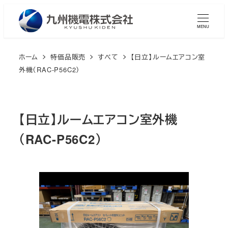
メ
イ
MENU
ン
コ
ホーム
特価品販売
すべて
【日立】ルームエアコン室
ン
外機（RAC-P56C2）
テ
ン
ツ
【日立】ルームエアコン室外機
へ
（RAC-P56C2）
移
動