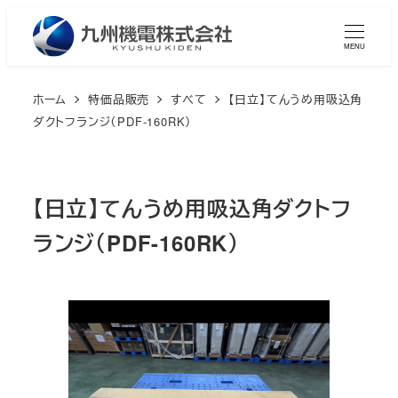
メ
イ
MENU
ン
コ
ホーム
特価品販売
すべて
【日立】てんうめ用吸込角
ン
ダクトフランジ（PDF-160RK）
テ
ン
ツ
【日立】てんうめ用吸込角ダクトフ
へ
ランジ（PDF-160RK）
移
動