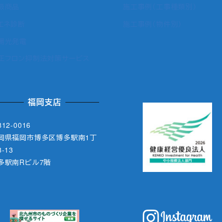
扱商品
施工事例（工事種類別）
エネ診断
施工事例（物件別）
陽光発電
正フロン抑制法対策サービス
福岡支店
12-0016
岡県福岡市博多区博多駅南1丁
-13
多駅南Rビル7階