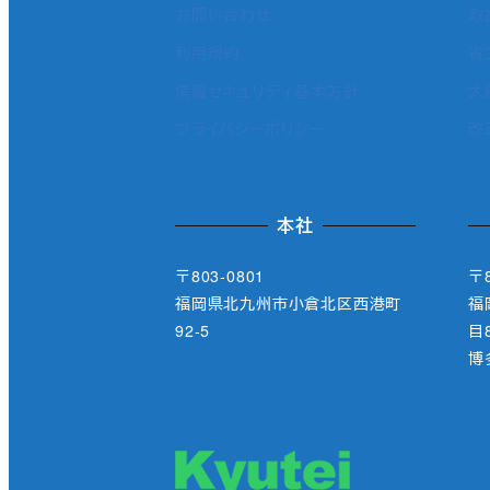
お問い合わせ
取
利用規約
省
情報セキュリティ基本方針
太
プライバシーポリシー
改
本社
〒803-0801
〒8
福岡県北九州市小倉北区西港町
福
92-5
目8
博