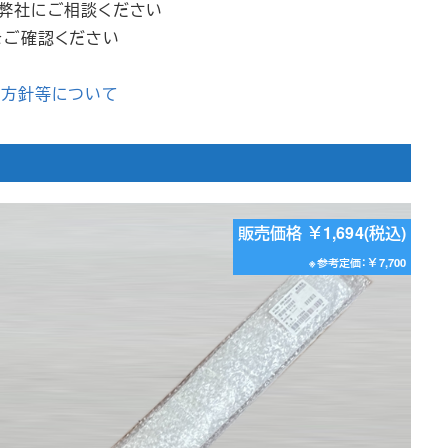
は弊社にご相談ください
をご確認ください
記
本方針等について
販売価格 ￥1,694(税込)
※参考定価：￥7,700