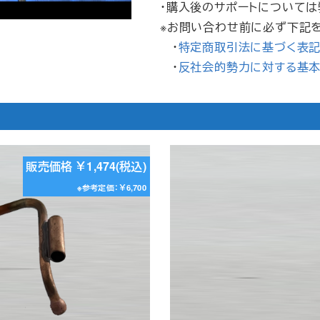
・購入後のサポートについて
※お問い合わせ前に必ず下記
・
特定商取引法に基づく表
・
反社会的勢力に対する基
販売価格 ￥1,474(税込)
※参考定価：￥6,700