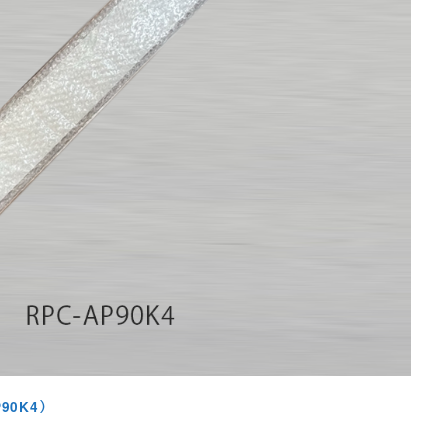
90K4）