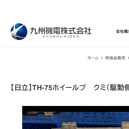
メ
イ
ン
コ
会社概
ン
テ
ン
ホーム
特価品販売
ツ
へ
移
【日立】TH-75ホイールブ クミ（駆動
動