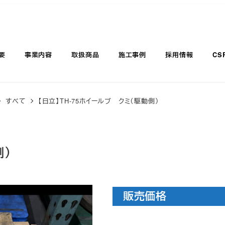
要
事業内容
取扱商品
施工事例
採用情報
CS
すべて
【日立】TH-75ホイールブ クミ（駆動側）
側）
販売価格