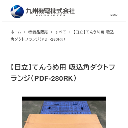
メ
イ
MENU
ン
コ
ホーム
特価品販売
すべて
【日立】てんうめ用 吸込
ン
角ダクトフランジ（PDF-280RK）
テ
ン
ツ
【日立】てんうめ用 吸込角ダクトフ
へ
ランジ（PDF-280RK）
移
動