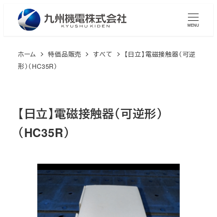
メ
イ
MENU
ン
コ
ホーム
特価品販売
すべて
【日立】電磁接触器（可逆
ン
形）（HC35R）
テ
ン
ツ
【日立】電磁接触器（可逆形）
へ
（HC35R）
移
動