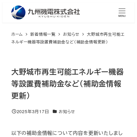
メ
イ
MENU
ン
コ
ホーム
新着情報一覧
お知らせ
大野城市再生可能エ
ン
ネルギー機器等設置費補助金など（補助金情報更新）
テ
ン
ツ
大野城市再生可能エネルギー機器
へ
等設置費補助金など（補助金情報
移
動
更新）
2025年3月17日
カテゴリー
お知らせ
投稿日
以下の補助金情報について内容を更新いたしまし