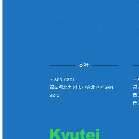
お問い合わせ
取
利用規約
省
情報セキュリティ基本方針
太
プライバシーポリシー
改
本社
〒803-0801
〒8
福岡県北九州市小倉北区西港町
福
92-5
目8
博