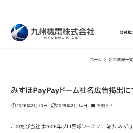
メ
イ
ン
コ
会社概
ン
テ
ン
ホーム
新着情報一
ツ
へ
移
みずほPayPayドーム社名広告掲出
動
2025年3月10日
2025年3月14日
カテゴリー
お知らせ
投稿日
更新日
このたび当社は2025年プロ野球シーズンに向け、みずほ