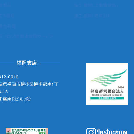
扱商品
施工事例（工事種類別）
エネ診断
施工事例（物件別）
陽光発電
正フロン抑制法対策サービス
福岡支店
12-0016
岡県福岡市博多区博多駅南1丁
-13
多駅南Rビル7階