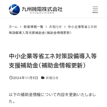
メ
イ
MENU
ン
コ
ホーム
新着情報一覧
お知らせ
中小企業等省エネ対
ン
策設備導入等支援補助金（補助金情報更新）
テ
ン
ツ
中小企業等省エネ対策設備導入等
へ
支援補助金（補助金情報更新）
移
動
2024年11月5日
カテゴリー
お知らせ
投稿日
以下の補助金情報について内容を更新いたしまし
た。