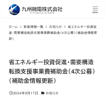
メ
イ
MENU
ン
コ
ホーム
新着情報一覧
お知らせ
省エネルギー投資促
ン
進・需要構造転換支援事業費補助金（4次公募）（補助金情報更
テ
新）
ン
ツ
へ
省エネルギー投資促進・需要構造
移
転換支援事業費補助金（4次公募）
動
（補助金情報更新）
2024年9月17日
カテゴリー
お知らせ
投稿日