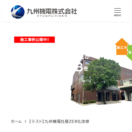
メ
イ
MENU
ン
コ
ン
テ
ン
ツ
へ
移
動
ホーム
【テスト】九州機電社屋ZEB化改修