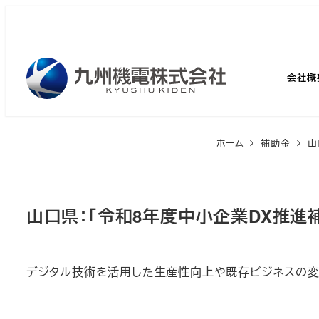
メ
イ
ン
コ
会社概
ン
テ
ン
ホーム
補助金
山
ツ
へ
移
山口県：「令和8年度中小企業DX推進
動
デジタル技術を活用した生産性向上や既存ビジネスの変