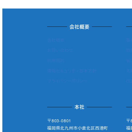
会社概要
会社概要
事
お問い合わせ
取
利用規約
省
情報セキュリティ基本方針
太
プライバシーポリシー
改
本社
〒803-0801
〒8
福岡県北九州市小倉北区西港町
福