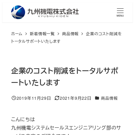
メ
イ
MENU
ン
コ
ホーム
新着情報一覧
商品情報
企業のコスト削減を
ン
トータルサポートいたします
テ
ン
ツ
企業のコスト削減をトータルサポ
へ
ートいたします
移
動
2019年11月29日
2021年9月22日
カテゴリー
商品情報
投稿日
更新日
こんにちは
九州機電システムセールスエンジニアリング部のサ