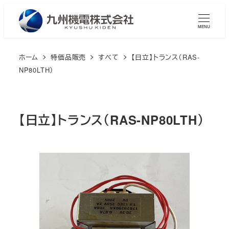
メ
イ
MENU
ン
コ
ホーム
特価品販売
すべて
【日立】トランス（RAS-
ン
NP80LTH）
テ
ン
ツ
【日立】トランス（RAS-NP80LTH）
へ
移
動