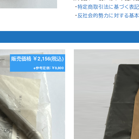
・
特定商取引法に基づく表
・
反社会的勢力に対する基
販売価格 ￥2,156(税込)
※参考定価：￥9,800