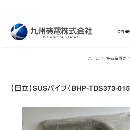
メ
イ
ン
コ
会社概
ン
テ
ン
ホーム
特価品販売
ツ
へ
移
【日立】SUSパイプ（BHP-TDS373-015
動