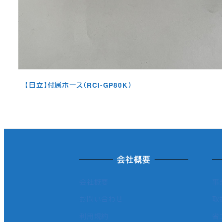
【日立】付属ホース（RCI-GP80K）
会社概要
会社概要
事
お問い合わせ
取
利用規約
省