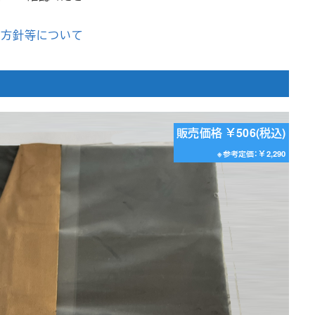
記
本方針等について
販売価格 ￥506(税込)
※参考定価：￥2,290