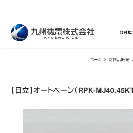
メ
イ
ン
コ
会社概
ン
テ
ン
ホーム
特価品販売
ツ
へ
移
【日立】オートベーン（RPK-MJ40.45KT
動