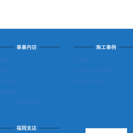
事業内容
施工事例
業内容
施工事例
扱商品
施工事例（工事種類別）
エネ診断
施工事例（物件別）
陽光発電
正フロン抑制法対策サービス
福岡支店