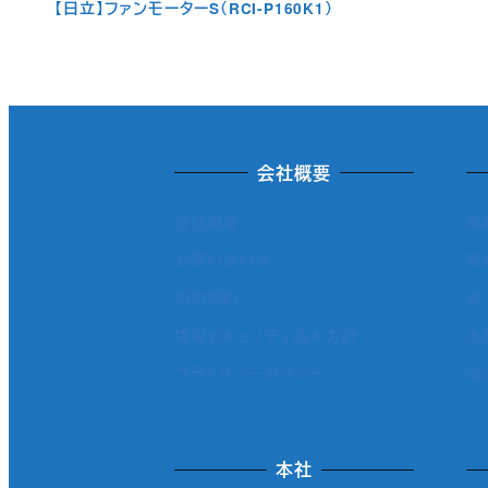
【日立】ファンモーターS（RCI-P160K1）
会社概要
会社概要
事
お問い合わせ
取
利用規約
省
情報セキュリティ基本方針
太
プライバシーポリシー
改
本社