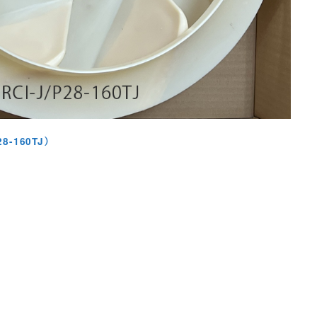
8-160TJ）