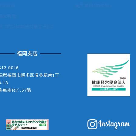
エネ診断
施工事例（物件別）
陽光発電
正フロン抑制法対策サービス
福岡支店
12-0016
岡県福岡市博多区博多駅南1丁
-13
多駅南Rビル7階