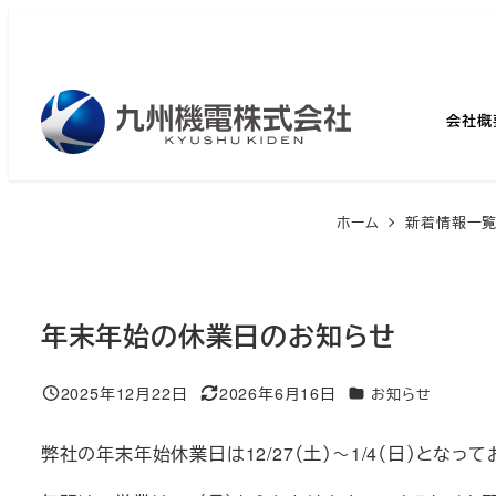
メ
イ
ン
コ
会社概
ン
テ
ン
ホーム
新着情報一
ツ
へ
移
年末年始の休業日のお知らせ
動
2025年12月22日
2026年6月16日
カテゴリー
お知らせ
投稿日
更新日
弊社の年末年始休業日は12/27（土）～1/4（日）となって