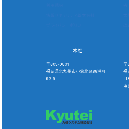
利用規約
省
情報セキュリティ基本方針
太
プライバシーポリシー
改
本社
〒803-0801
〒8
福岡県北九州市小倉北区西港町
福
92-5
目8
博