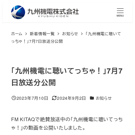
メ
イ
MENU
ン
コ
ホーム
新着情報一覧
お知らせ
「九州機電に聴いて
ン
っちゃ！」7月7日放送分公開
テ
ン
ツ
「九州機電に聴いてっちゃ！」7月7
へ
日放送分公開
移
動
2023年7月10日
2024年9月2日
カテゴリー
お知らせ
投稿日
更新日
FM KITAQで絶賛放送中の「九州機電に聴いてっち
ゃ！」の動画を公開いたしました。