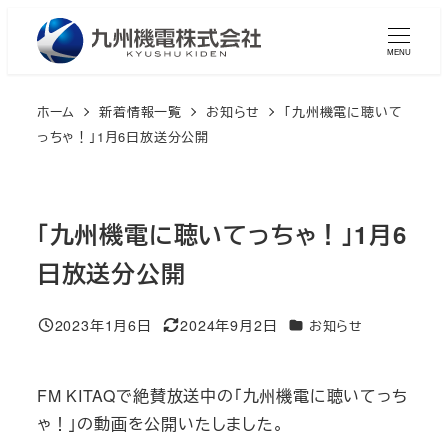
メ
イ
MENU
ン
コ
ホーム
新着情報一覧
お知らせ
「九州機電に聴いて
ン
っちゃ！」1月6日放送分公開
テ
ン
ツ
「九州機電に聴いてっちゃ！」1月6
へ
日放送分公開
移
動
2023年1月6日
2024年9月2日
カテゴリー
お知らせ
投稿日
更新日
FM KITAQで絶賛放送中の「九州機電に聴いてっち
ゃ！」の動画を公開いたしました。