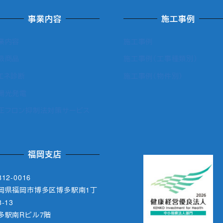
事業内容
施工事例
業内容
施工事例
扱商品
施工事例（工事種類別）
エネ診断
施工事例（物件別）
陽光発電
正フロン抑制法対策サービス
福岡支店
12-0016
岡県福岡市博多区博多駅南1丁
-13
多駅南Rビル7階