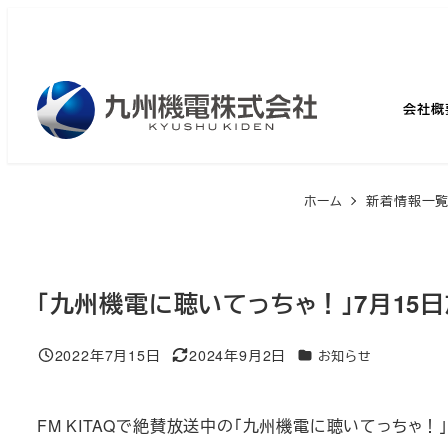
メ
イ
ン
コ
会社概
ン
テ
ン
ホーム
新着情報一
ツ
へ
移
「九州機電に聴いてっちゃ！」7月15
動
2022年7月15日
2024年9月2日
カテゴリー
お知らせ
投稿日
更新日
FM KITAQで絶賛放送中の「九州機電に聴いてっちゃ