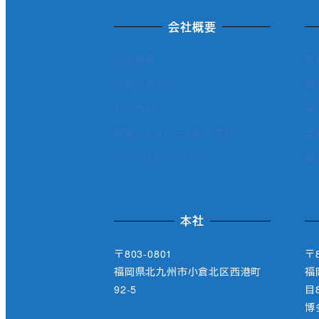
会社概要
会社概要
事
お問い合わせ
取
利用規約
省
情報セキュリティ基本方針
太
プライバシーポリシー
改
本社
〒803-0801
〒8
福岡県北九州市小倉北区西港町
福
92-5
目8
博