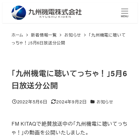
メ
イ
MENU
ン
コ
ホーム
新着情報一覧
お知らせ
「九州機電に聴いて
ン
っちゃ！」5月6日放送分公開
テ
ン
ツ
「九州機電に聴いてっちゃ！」5月6
へ
日放送分公開
移
動
2022年5月6日
2024年9月2日
カテゴリー
お知らせ
投稿日
更新日
FM KITAQで絶賛放送中の「九州機電に聴いてっち
ゃ！」の動画を公開いたしました。