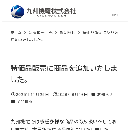
メ
イ
MENU
ン
コ
ホーム
新着情報一覧
お知らせ
特価品販売に商品を
ン
追加いたしました。
テ
ン
ツ
特価品販売に商品を追加いたしま
へ
した。
移
動
2025年11月25日
2026年6月16日
カテゴリー
お知らせ
投稿日
更新日
カテゴリー
商品情報
九州機電では多種多様な商品の取り扱いをしてお
りますが、本日新たに商品を追加いたしました。