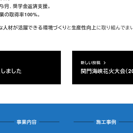
円/月
、
奨学金返済支援
。
業の取得率100%
。
な人材が活躍できる環境づくり
と
生産性向上
に取り組んでま
新しい投稿
たしました
関門海峡花火大会（2
事業内容
施工事例