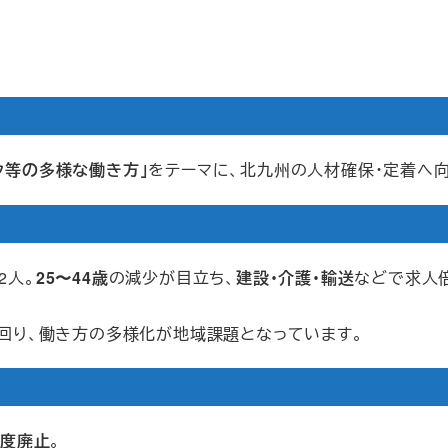
ク等の多様な働き方」
をテーマに、北九州の人材確保・定着へ
2人。
25〜44歳
の減少が目立ち、
建設・介護・輸送
などで求人倍
回り、働き方の多様化が地域課題となっています。
制度廃止
。