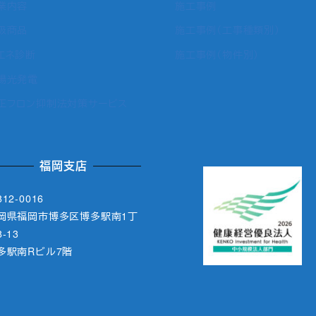
業内容
施工事例
扱商品
施工事例（工事種類別）
エネ診断
施工事例（物件別）
陽光発電
正フロン抑制法対策サービス
福岡支店
12-0016
岡県福岡市博多区博多駅南1丁
-13
多駅南Rビル7階