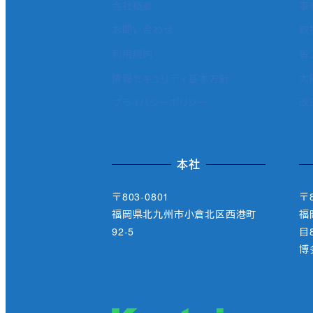
会社概要
事
お問い合わせ
取
利用規約
省
情報セキュリティ基本方針
太
プライバシーポリシー
改
本社
〒803-0801
〒8
福岡県北九州市小倉北区西港町
福
92-5
目8
博