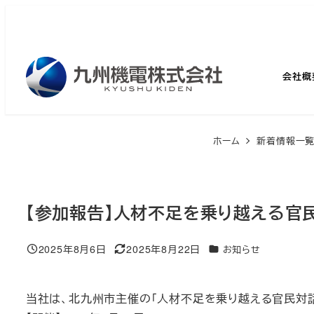
メ
イ
ン
コ
会社概
ン
テ
ン
ホーム
新着情報一
ツ
へ
移
【参加報告】人材不足を乗り越える官民
動
2025年8月6日
2025年8月22日
カテゴリー
お知らせ
投稿日
更新日
当社は、北九州市主催の「人材不足を乗り越える官民対話