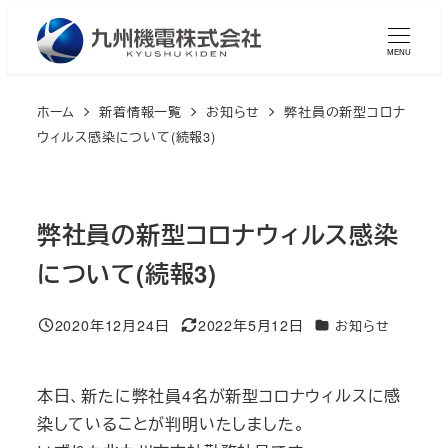
メ
イ
MENU
ン
コ
ホーム
新着情報一覧
お知らせ
弊社員の新型コロナ
ン
ウィルス感染について(続報3)
テ
ン
ツ
弊社員の新型コロナウィルス感染
へ
について(続報3)
移
動
2020年12月24日
2022年5月12日
カテゴリー
お知らせ
投稿日
更新日
本日、新たに弊社員4名が新型コロナウィルスに感
染していることが判明いたしました。