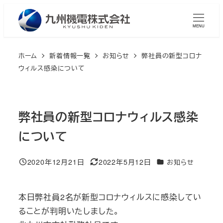
メ
イ
MENU
ン
コ
ホーム
新着情報一覧
お知らせ
弊社員の新型コロナ
ン
ウィルス感染について
テ
ン
ツ
弊社員の新型コロナウィルス感染
へ
について
移
動
2020年12月21日
2022年5月12日
カテゴリー
お知らせ
投稿日
更新日
本日弊社員2名が新型コロナウィルスに感染してい
ることが判明いたしました。