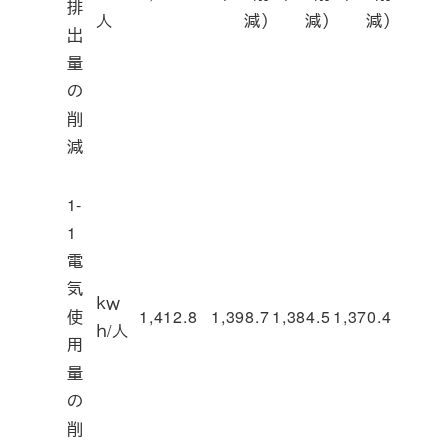
排
人
減）
減）
減）
出
量
の
削
減
1-
1
電
気
ｋｗ
使
1,412.8
1,398.7
1,384.5
1,370.4
ｈ/人
用
量
の
削