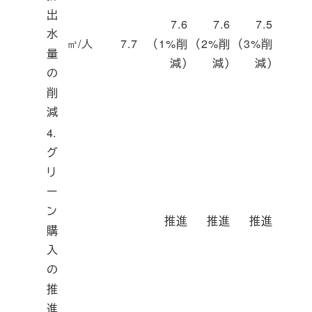
出
7.6
7.6
7.5
水
㎥/人
7.7
（1%削
（2%削
（3%削
量
減）
減）
減）
の
削
減
4.
グ
リ
ー
ン
推進
推進
推進
購
入
の
推
進