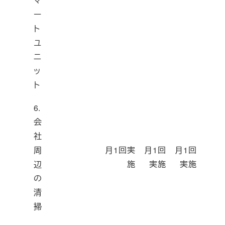
マ
ー
ト
ユ
ニ
ッ
ト
6.
会
社
周
月1回実
月1回
月1回
辺
施
実施
実施
の
清
掃