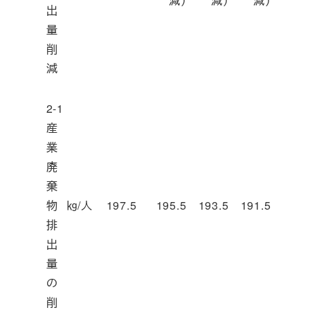
減）
減）
減）
出
量
削
減
2-1
産
業
廃
棄
物
㎏/人
197.5
195.5
193.5
191.5
排
出
量
の
削