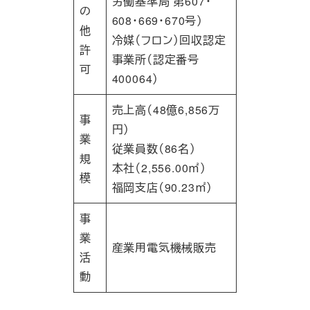
労働基準局 第607・
の
608・669・670号）
他
冷媒（フロン）回収認定
許
事業所（認定番号
可
400064）
売上高（48億6,856万
事
円）
業
従業員数（86名）
規
本社（2,556.00㎡）
模
福岡支店（90.23㎡）
事
業
産業用電気機械販売
活
動