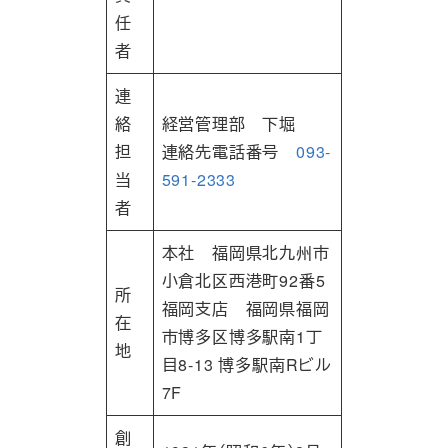
任
者
連
絡
経営管理部 下堀
担
連絡先電話番号
093-
当
591-2333
者
本社 福岡県北九州市
小倉北区西港町92番5
所
福岡支店 福岡県福岡
在
市博多区博多駅南1丁
地
目8-13 博多駅南Rビル
7F
創