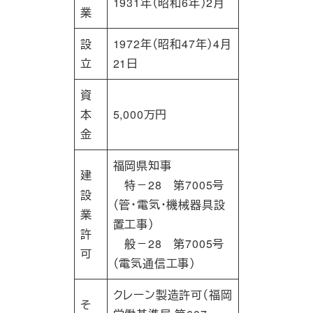
1931年（昭和6年）2月
業
設
1972年（昭和47年）4月
立
21日
資
本
5,000万円
金
福岡県知事
建
特－28 第7005号
設
（管・電気・機械器具設
業
置工事）
許
般－28 第7005号
可
（電気通信工事）
クレーン製造許可（福岡
そ