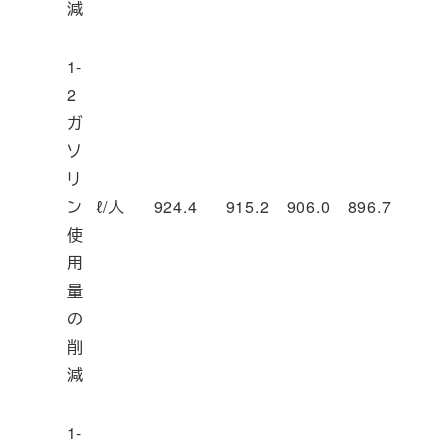
減
1-
2
ガ
ソ
リ
ン
ℓ/人
924.4
915.2
906.0
896.7
使
用
量
の
削
減
1-