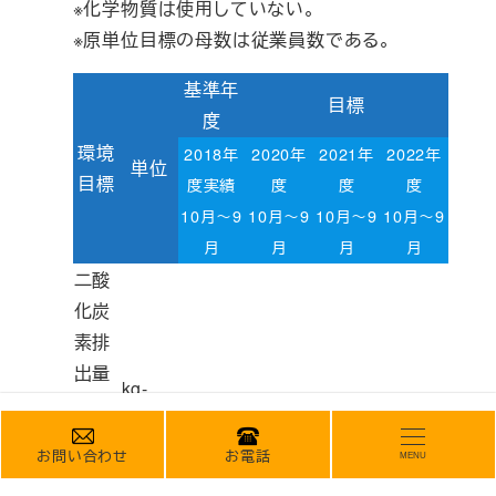
※化学物質は使用していない。
※原単位目標の母数は従業員数である。
基準年
目標
度
環境
2018年
2020年
2021年
2022年
単位
目標
度
実績
度
度
度
10月～9
10月～9
10月～9
10月～9
月
月
月
月
二酸
化炭
素排
出量
kg-
の削
CO2/
2,589.9
2,564.0
2,538.1
2,512.2
減
人
お問い合わせ
お電話
MENU
（1％/