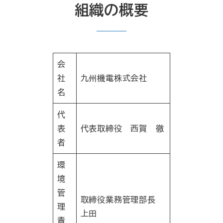
組織の概要
会
社
九州機電株式会社
名
代
表
代表取締役 西賀 徹
者
環
境
管
取締役業務管理部長
理
上田
責