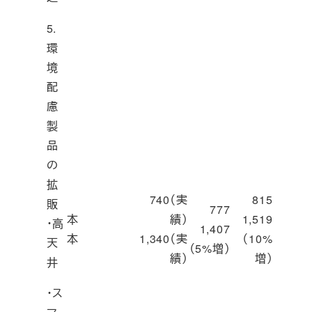
5.
環
境
配
慮
製
品
の
拡
740（実
815
販
777
本
績）
1,519
・高
1,407
本
1,340（実
（10%
天
（5%増）
績）
増）
井
・ス