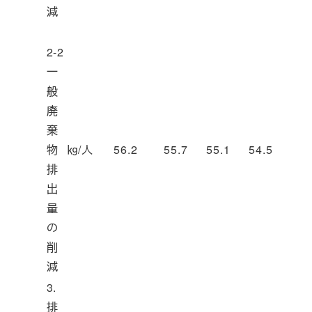
減
2-2
一
般
廃
棄
物
㎏/人
56.2
55.7
55.1
54.5
排
出
量
の
削
減
3.
排