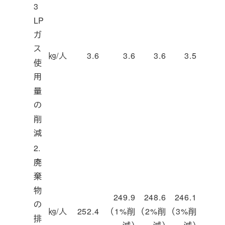
3
LP
ガ
ス
㎏/人
3.6
3.6
3.6
3.5
使
用
量
の
削
減
2.
廃
棄
物
249.9
248.6
246.1
の
㎏/人
252.4
（1%削
（2%削
（3%削
排