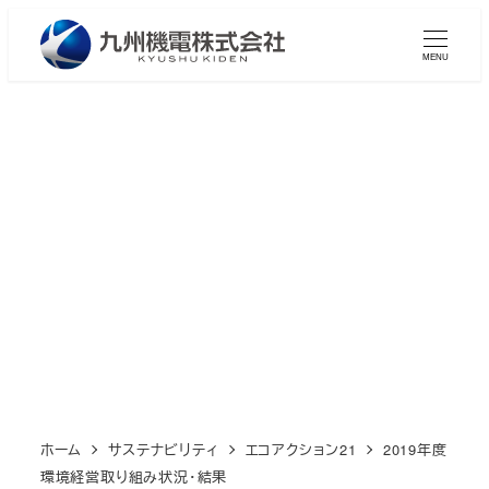
メ
イ
MENU
ン
コ
ン
テ
ン
2019年度 環境経営取り組み
ツ
状況・結果
へ
移
動
ホーム
サステナビリティ
エコアクション21
2019年度
環境経営取り組み状況・結果