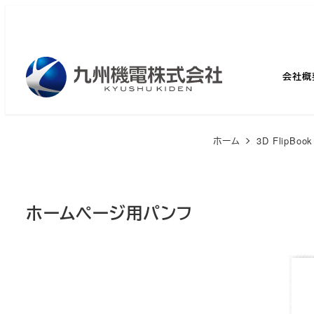
メ
イ
ン
コ
会社概
ン
テ
ン
ホーム
3D FlipBook
ツ
へ
移
ホームページ用パンフ
動