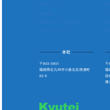
お問い合わせ
取
利用規約
省
情報セキュリティ基本方針
太
プライバシーポリシー
改
本社
〒803-0801
〒8
福岡県北九州市小倉北区西港町
福
92-5
目8
博