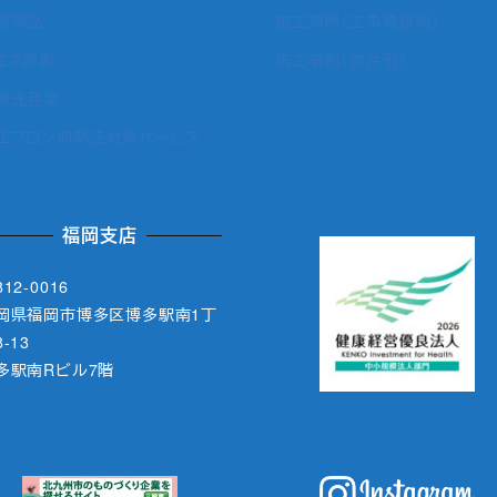
扱商品
施工事例（工事種類別）
エネ診断
施工事例（物件別）
陽光発電
正フロン抑制法対策サービス
福岡支店
12-0016
岡県福岡市博多区博多駅南1丁
-13
多駅南Rビル7階