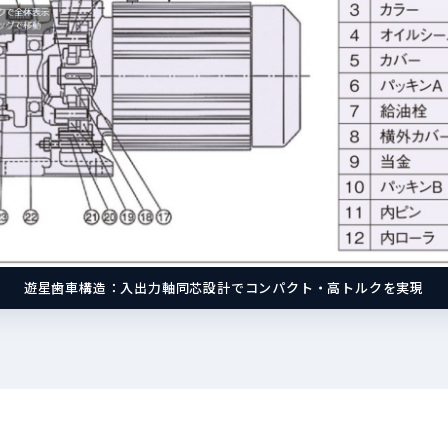
遊星歯車構造：入出力軸同芯設計でコンパクト・高トルクを実現