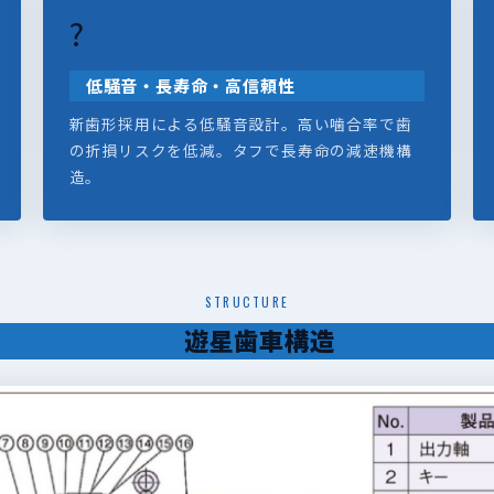
?
低騒音・長寿命・高信頼性
新歯形採用による低騒音設計。高い噛合率で歯
の折損リスクを低減。タフで長寿命の減速機構
造。
STRUCTURE
遊星歯車構造