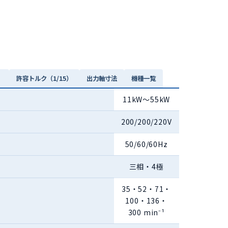
）
許容トルク（1/15）
出力軸寸法
機種一覧
11kW〜55kW
200/200/220V
50/60/60Hz
三相・4極
35・52・71・
100・136・
300 min⁻¹