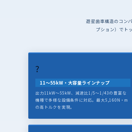
遊星歯車構造のコンパ
プション）でト
?
11〜55kW・大容量ラインナップ
出力11kW〜55kW、減速比1/5〜1/43の豊富な
機種で多様な設備条件に対応。最大5,160N・m
の高トルクを実現。