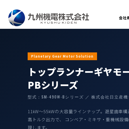
メ
イ
会社
ン
コ
ン
テ
ン
Planetary Gear Motor Solution
ツ
へ
トップランナーギヤモ
移
動
PBシリーズ
型式：SM-490W-Bシリーズ ／ 株式会社日立産
11kW〜55kWの大容量ラインナップ。遊星歯車
高トルク出力で、 コンベア・ミキサ・重機械設
現します。