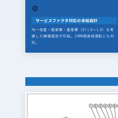
⚙️
サービスファクタ対応の余裕設計
均一荷重・軽衝撃・重衝撃（Sf 1.0〜1.6）を考
慮した機種選定が可能。24時間連続運転にも対
応。