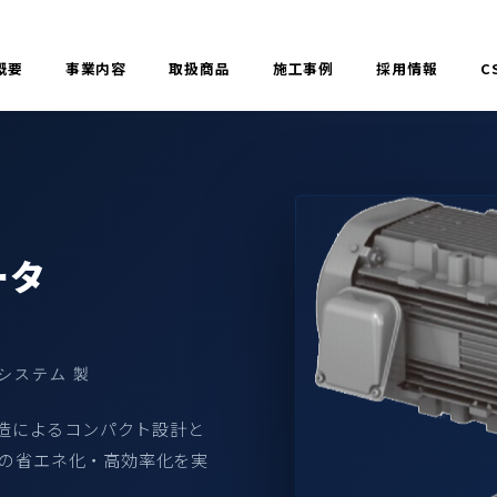
概要
事業内容
取扱商品
施工事例
採用情報
C
ータ
機システム 製
構造によるコンパクト設計と
備の省エネ化・高効率化を実