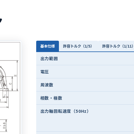
ク
基本仕様
許容トルク（1/5）
許容トルク（1/11
出力範囲
電圧
周波数
相数・極数
出力軸回転速度（50Hz）