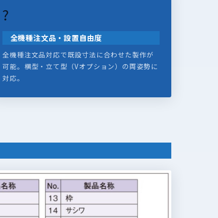
?
全機種注文品・設置自由度
全機種注文品対応で既設寸法に合わせた製作が
可能。横型・立て型（Vオプション）の両姿勢に
対応。