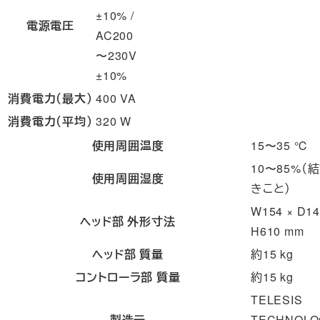
±10% /
電源電圧
AC200
〜230V
±10%
消費電力（最大）
400 VA
消費電力（平均）
320 W
使用周囲温度
15〜35 ℃
10〜85%（
使用周囲湿度
きこと）
W154 × D14
ヘッド部 外形寸法
H610 mm
ヘッド部 質量
約15 kg
コントローラ部 質量
約15 kg
TELESIS
製造元
TECHNOLO