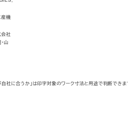
立産機
式会社
岡・山
れが自社に合うか」は印字対象のワーク寸法と用途で判断できま