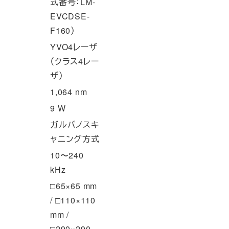
式番号：LM-
EVCDSE-
F160）
YVO4レーザ
（クラス4レー
ザ）
1,064 nm
9 W
ガルバノスキ
ャニング方式
10〜240
kHz
□65×65 mm
/ □110×110
mm /
□290×290