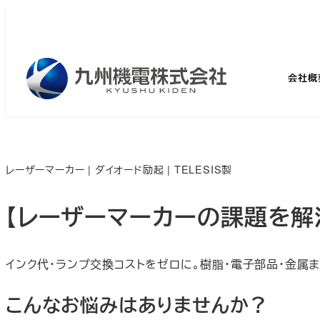
メ
イ
ン
コ
会社概
ン
テ
ン
ツ
レーザーマーカー | ダイオード励起 | TELESIS製
へ
移
【レーザーマーカーの課題を解
動
インク代・ランプ交換コストをゼロに。樹脂・電子部品・金属
こんなお悩みはありませんか？