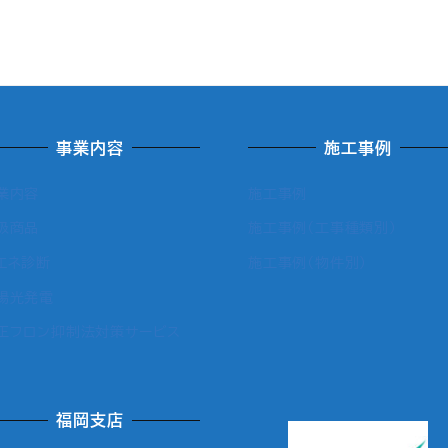
事業内容
施工事例
業内容
施工事例
扱商品
施工事例（工事種類別）
エネ診断
施工事例（物件別）
陽光発電
正フロン抑制法対策サービス
福岡支店