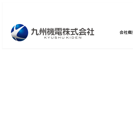
メ
イ
ン
コ
会社概
ン
テ
ン
ツ
へ
移
動