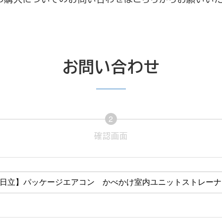
お問い合わせ
2
現
確認画面
在
表
示
さ
れ
て
い