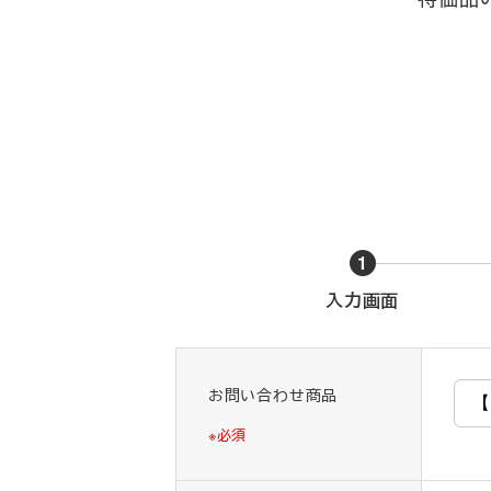
1
現
入力画面
在
表
示
お問い合わせ商品
さ
れ
※必須
て
い