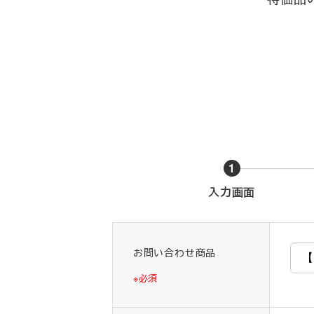
1
現
入力画面
在
表
示
お問い合わせ商品
さ
れ
※必須
て
い