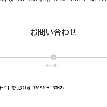
お問い合わせ
2
現
確認画面
在
表
示
さ
れ
て
い