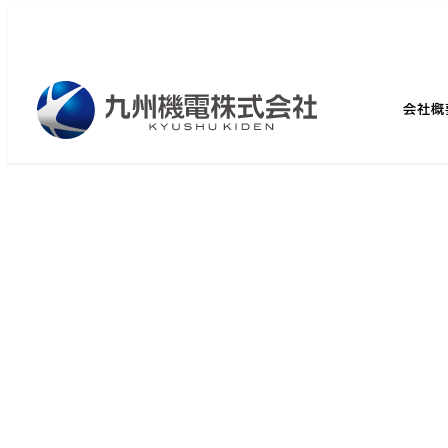
メ
イ
ン
コ
会社概
ン
テ
ン
ツ
へ
移
動