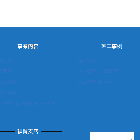
事業内容
施工事例
業内容
施工事例
扱商品
施工事例（工事種類別）
エネ診断
施工事例（物件別）
陽光発電
正フロン抑制法対策サービス
福岡支店